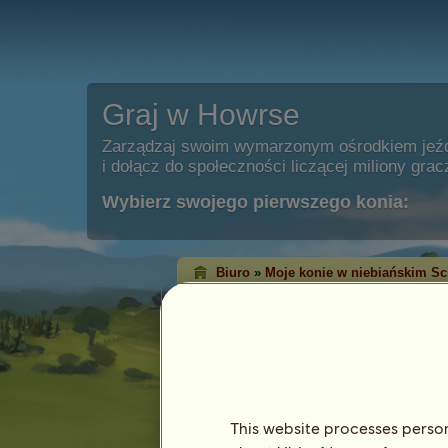
Graj w Howrse
Zarządzaj swoim wymarzonym ośrodkiem jeź
i dołącz do społeczności liczącej miliony grac
Wybierz swojego pierwszego konia:
Biuro
»
Moje konie w niebiańskim Sc
Miła starsza pani
jest teraz w Ni
Cechy
Gatunek: Koń wierzchowy
Rasa:
Bashkir Curly
This website processes persona
Maść: Ciemnogniada