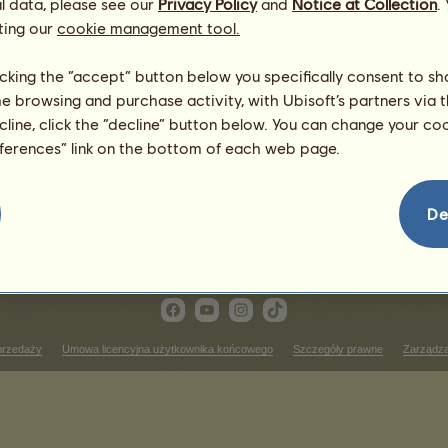
l data, please see our
Privacy Policy
and
Notice at Collection
.
Matka:
Automatyczny zakup
Equus
Ferus Caballus
ting our
cookie management tool.
licking the “accept” button below you specifically consent to s
me browsing and purchase activity, with Ubisoft’s partners via t
ecline, click the “decline” button below. You can change your c
eferences” link on the bottom of each web page.
De
przedaży
Umowa licencyjna użytkownika końcowego
Szczegóły prawne
Zarządza