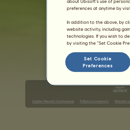
about Ubisoft's use of persona
Płeć: klacz
preferences at anytime by visi
In addition to the above, by c
website activity, including ga
technologies. If you wish to d
by visiting the “Set Cookie Pr
Set Cookie
Preferences
Ogólne Warunki Użytkowania
Polityka prywatności
Warunki s