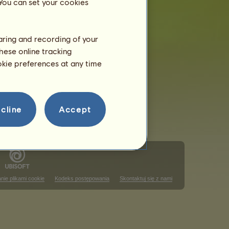
 You can set your cookies
haring and recording of your
hese online tracking
ookie preferences at any time
cline
Accept
nie plikami cookie
Kodeks postępowania
Skontaktuj się z nami