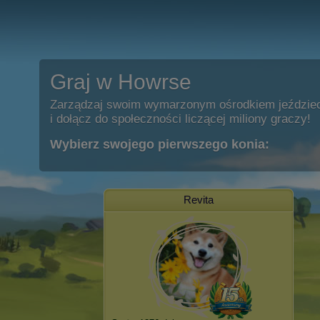
Graj w Howrse
Zarządzaj swoim wymarzonym ośrodkiem jeździe
i dołącz do społeczności liczącej miliony graczy!
Wybierz swojego pierwszego konia:
Revita