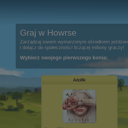
Graj w Howrse
Zarządzaj swoim wymarzonym ośrodkiem jeździe
i dołącz do społeczności liczącej miliony graczy!
Wybierz swojego pierwszego konia:
Adolfik