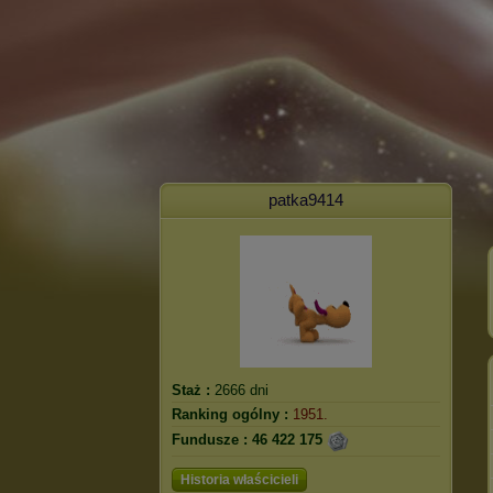
patka9414
Staż :
2666 dni
Ranking ogólny :
1951.
Fundusze :
46 422 175
Historia właścicieli