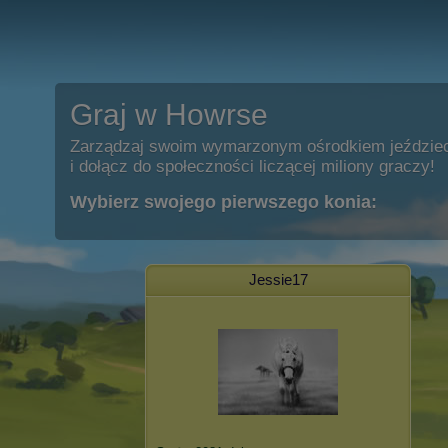
Graj w Howrse
Zarządzaj swoim wymarzonym ośrodkiem jeździe
i dołącz do społeczności liczącej miliony graczy!
Wybierz swojego pierwszego konia:
Jessie17