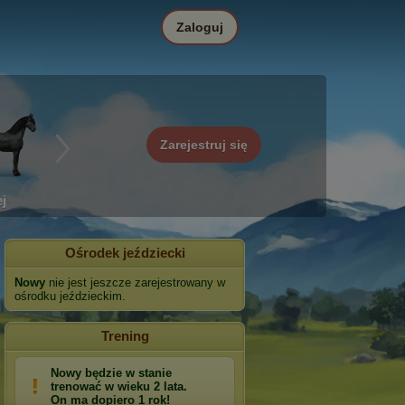
Zaloguj
Zarejestruj się
j
Ośrodek jeździecki
Nowy
nie jest jeszcze zarejestrowany w
ośrodku jeździeckim.
Trening
Nowy będzie w stanie
trenować w wieku 2 lata.
On ma dopiero 1 rok!