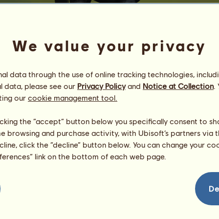
We value your privacy
l data through the use of online tracking technologies, includ
l data, please see our
Privacy Policy
and
Notice at Collection
.
Nowy
ting our
cookie management tool.
z Tajemniczego Lasu*
Energia
20
%
licking the “accept” button below you specifically consent to s
18:00
Zdrowie
100
%
me browsing and purchase activity, with Ubisoft’s partners via t
Morale
100
%
ecline, click the “decline” button below. You can change your c
eferences” link on the bottom of each web page.
Umiejętności
Suma:
28.80
Wytrzymałość
4.80
Prędkość
4.80
De
Ujeżdżenie
4.80
Galop
4.80
Kłus
4.80