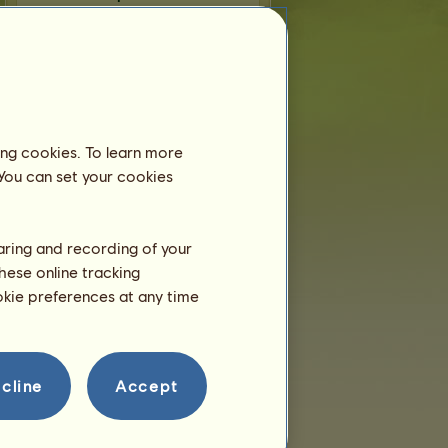
Rozmnażanie
ing cookies. To learn more
 You can set your cookies
haring and recording of your
hese online tracking
ookie preferences at any time
cline
Accept