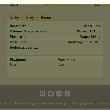
Skoki
4.80
Cechy
Geny
Bonus
Rasa:
Shire
Wiek:
1 rok
Gatunek:
Koń pociągowy
Wzrost:
153
cm
Płeć:
ogier
Waga:
334
kg
Maść:
Kara
Urodzony:
01.07.2015
Hodowca:
Jessie17
Ekwipunek
Przedmioty
brak
brak
przedaży
Umowa licencyjna użytkownika końcowego
Szczegóły prawne
Zarządza