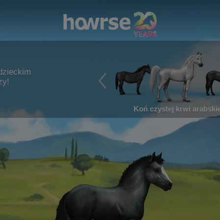
dzieckim
zy!
Koń czystej krwi arabskie