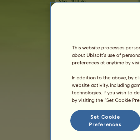
Staż :
2081 dni
Ranking ogólny :
15288.
Fundusze :
4 280 551
Historia właścicieli
Ranking
This website processes persona
Ranking ogólny
about Ubisoft's use of persona
Ranking gatunków
preferences at anytime by visi
Ranking zwycięstw
In addition to the above, by c
website activity, including ga
technologies. If you wish to d
by visiting the “Set Cookie Pr
Set Cookie
Preferences