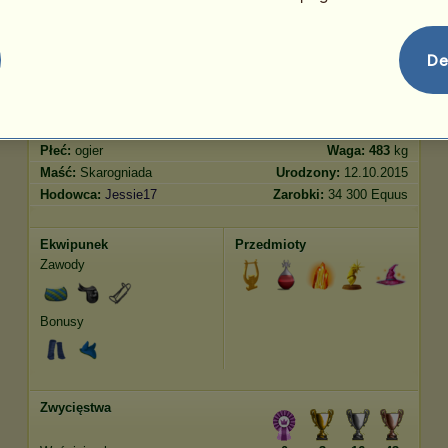
Skoki
315.33
De
Cechy
Geny
Bonus
Rasa:
Koń pełnej krwi angielskiej
Wiek:
55 lat 8 miesięcy
Gatunek:
Pegaz wierzchowy
Wzrost:
168
cm
Płeć:
ogier
Waga:
483
kg
Maść:
Skarogniada
Urodzony:
12.10.2015
Hodowca:
Jessie17
Zarobki:
34 300 Equus
Ekwipunek
Przedmioty
Zawody
Bonusy
Zwycięstwa