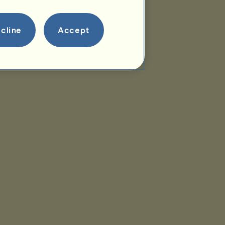
cline
Accept