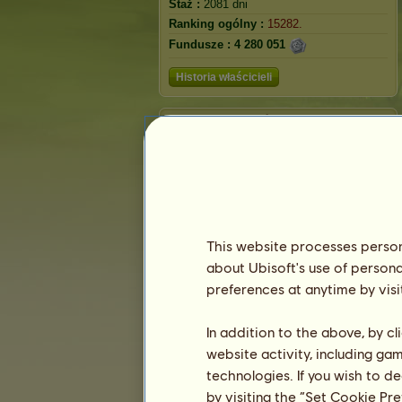
Staż :
2081 dni
Ranking ogólny :
15282.
Fundusze :
4 280 051
Historia właścicieli
Żaba
This website processes persona
about Ubisoft's use of persona
preferences at anytime by visi
In addition to the above, by c
Ranking
website activity, including ga
technologies. If you wish to d
Ranking ogólny
by visiting the “Set Cookie Pr