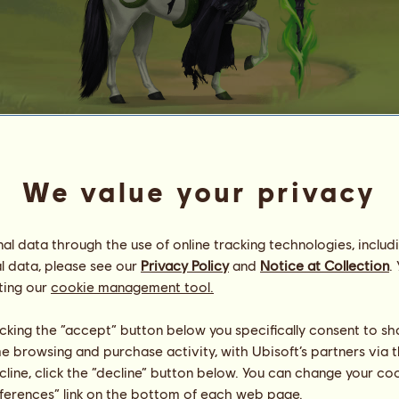
G
o
t
f
r
y
d
We value your privacy
z morskiej piany.
Energia
79
%
19:00
Zdrowie
100
%
l data through the use of online tracking technologies, includ
Morale
85
%
l data, please see our
Privacy Policy
and
Notice at Collection
.
ting our
cookie management tool.
Umiejętności
Suma:
1933.70
Wytrzymałość
216.19
licking the “accept” button below you specifically consent to s
Prędkość
420.83
me browsing and purchase activity, with Ubisoft’s partners via t
Ujeżdżenie
351.39
ecline, click the “decline” button below. You can change your c
Galop
526.74
eferences” link on the bottom of each web page.
Kłus
103.23