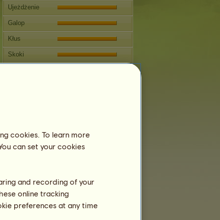
Ujeżdżenie
Galop
Kłus
Skoki
Zawody
Ten koń specjalizuje się w
Jeździectwie Klasycznym.
Rozmnażanie
Informacja
ing cookies. To learn more
Pokrycia:
0
 You can set your cookies
Drzewo genealogiczne
Potomstwo
haring and recording of your
hese online tracking
ookie preferences at any time