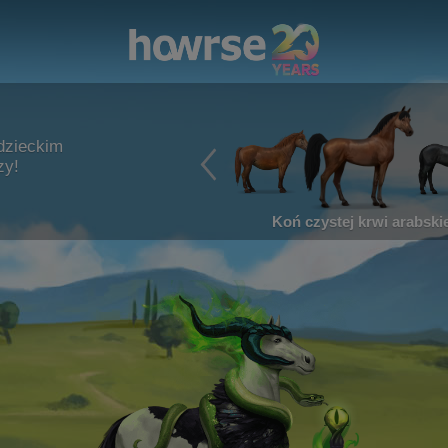
dzieckim
zy!
Koń czystej krwi arabskie