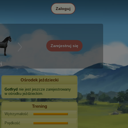
Zaloguj
Zarejestruj się
j
Ośrodek jeździecki
Gotfryd
nie jest jeszcze zarejestrowany
w ośrodku jeździeckim.
Trening
Wytrzymałość
Prędkość