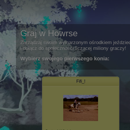
Graj w Howrse
Zarządzaj swoim wymarzonym ośrodkiem jeździe
i dołącz do społeczności liczącej miliony graczy!
Wybierz swojego pierwszego konia:
Fifi_!