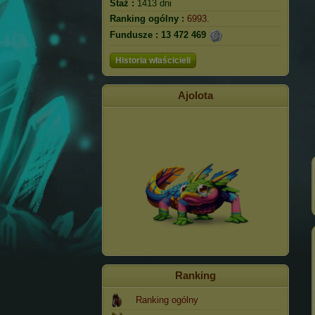
Staż :
1413 dni
Ranking ogólny :
6993.
Fundusze :
13 472 469
Historia właścicieli
Ajolota
Ranking
Ranking ogólny