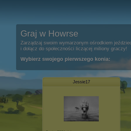
Graj w Howrse
Zarządzaj swoim wymarzonym ośrodkiem jeździe
i dołącz do społeczności liczącej miliony graczy!
Wybierz swojego pierwszego konia:
Jessie17