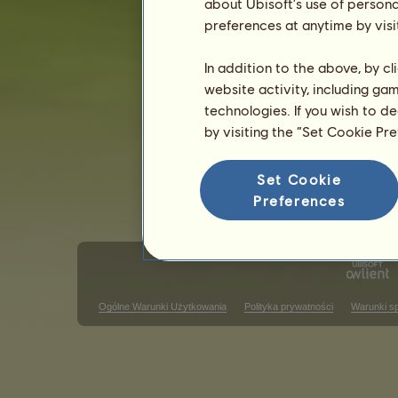
about Ubisoft's use of persona
Płeć: ogier
preferences at anytime by visi
In addition to the above, by c
website activity, including ga
technologies. If you wish to d
by visiting the “Set Cookie Pr
Set Cookie
Preferences
Ogólne Warunki Użytkowania
Polityka prywatności
Warunki s