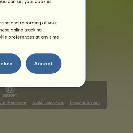
 You can set your cookies
haring and recording of your
hese online tracking
ookie preferences at any time
cline
Accept
nie plikami cookie
Kodeks postępowania
Skontaktuj się z nami