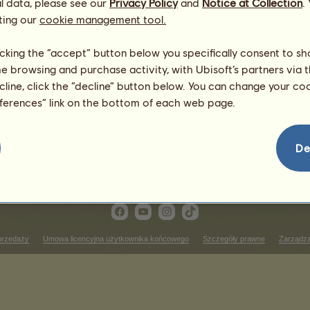
l data, please see our
Privacy Policy
and
Notice at Collection
.
Wilka
ting our
cookie management tool.
licking the “accept” button below you specifically consent to s
me browsing and purchase activity, with Ubisoft’s partners via t
ecline, click the “decline” button below. You can change your c
eferences” link on the bottom of each web page.
De
przedaży
Umowa licencyjna użytkownika końcowego
Szczegóły prawne
Zarządza