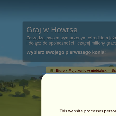
Graj w Howrse
Zarządzaj swoim wymarzonym ośrodkiem jeź
i dołącz do społeczności liczącej miliony grac
Wybierz swojego pierwszego konia:
Biuro
»
Moje konie w niebiańskim Sc
K' Hizumi 5.08
jest teraz w Nieb
Cechy
Gatunek: Koń wierzchowy
Rasa:
Koń achał-tekiński
Maść: Skarogniada
This website processes persona