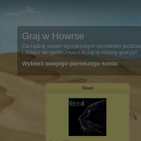
Graj w Howrse
Zarządzaj swoim wymarzonym ośrodkiem jeździe
i dołącz do społeczności liczącej miliony graczy!
Wybierz swojego pierwszego konia:
Reed