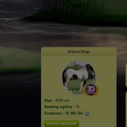
Mama Maja
Staż :
4558 dni
Ranking ogólny :
76.
Fundusze :
76 383 161
Historia właścicieli