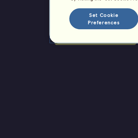
Ranking
Set Cookie
Preferences
Ranking ogólny
Ranking gatunków
Ranking zwycięstw