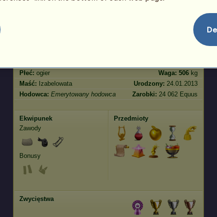
Skoki
55.49
De
Cechy
Geny
Bonus
Rasa:
Koń luzytański
Wiek:
19 lat 4 miesiące
Gatunek:
Pegaz wierzchowy
Wzrost:
162
cm
Płeć:
ogier
Waga:
506
kg
Maść:
Izabelowata
Urodzony:
24.01.2013
Hodowca:
Emerytowany hodowca
Zarobki:
24 062 Equus
Ekwipunek
Przedmioty
Zawody
Bonusy
Zwycięstwa