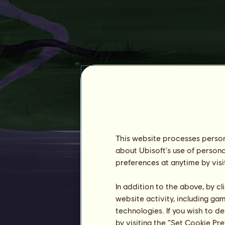
Aga282000
This website processes persona
about Ubisoft's use of persona
preferences at anytime by visi
Staż :
5029 dni
In addition to the above, by c
Ranking ogólny :
4050.
website activity, including ga
Fundusze :
58 683 879
technologies. If you wish to d
Historia właścicieli
by visiting the “Set Cookie Pr