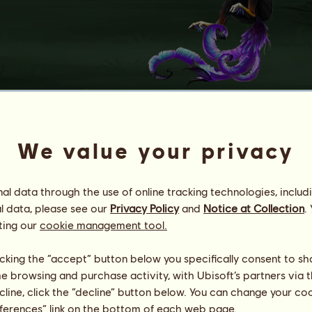
N
o
v
y
We value your privacy
रहस्यमय सागर गोल्ड
Energia
100
%
08:00
Zdrowie
100
%
l data through the use of online tracking technologies, includ
Morale
100
%
l data, please see our
Privacy Policy
and
Notice at Collection
.
ting our
cookie management tool.
Umiejętności
Suma:
1259.89
Wytrzymałość
141.96
licking the “accept” button below you specifically consent to s
Prędkość
193.41
me browsing and purchase activity, with Ubisoft’s partners via t
Ujeżdżenie
350.94
ecline, click the “decline” button below. You can change your c
Galop
220.41
eferences” link on the bottom of each web page.
Kłus
297.67