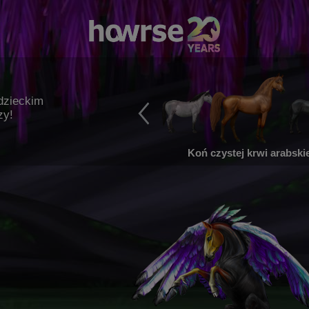
dzieckim
zy!
Koń czystej krwi arabskie