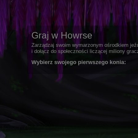
Graj w Howrse
Zarządzaj swoim wymarzonym ośrodkiem jeź
i dołącz do społeczności liczącej miliony grac
Wybierz swojego pierwszego konia: