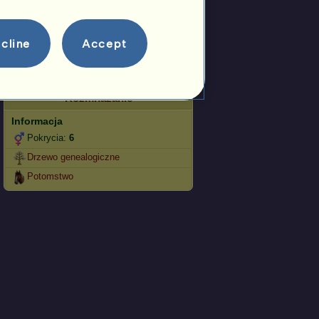
Skoki
Zawody
cline
Accept
Ten koń specjalizuje się w
Jeździectwie Klasycznym.
Rozmnażanie
Informacja
Pokrycia:
6
Drzewo genealogiczne
Potomstwo