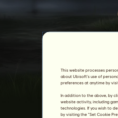
kociara90
This website processes persona
about Ubisoft's use of persona
preferences at anytime by visi
Staż :
5452 dni
In addition to the above, by c
Ranking ogólny :
2344.
website activity, including ga
Fundusze :
24 687 986
technologies. If you wish to d
by visiting the “Set Cookie Pr
Historia właścicieli