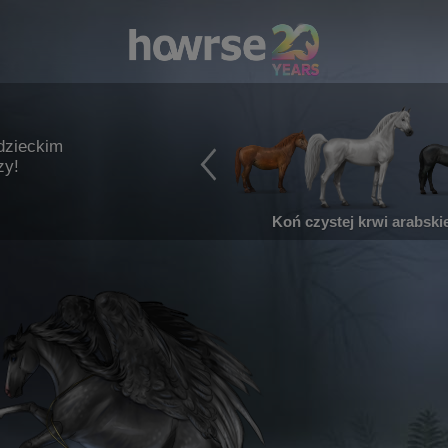
dzieckim
zy!
Koń czystej krwi arabskie