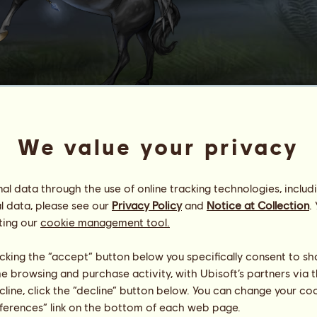
T
e
r
r
e
M
a
g
i
q
u
e
We value your privacy
Energia
100
%
08:00
Zdrowie
100
%
l data through the use of online tracking technologies, includ
Morale
100
%
l data, please see our
Privacy Policy
and
Notice at Collection
.
ting our
cookie management tool.
Umiejętności
Suma:
1353.95
Wytrzymałość
140.68
licking the “accept” button below you specifically consent to s
Prędkość
193.03
me browsing and purchase activity, with Ubisoft’s partners via t
Ujeżdżenie
404.30
Galop
219.97
ecline, click the “decline” button below. You can change your c
Kłus
346.48
eferences” link on the bottom of each web page.