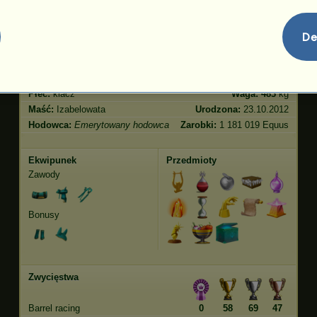
Skoki
49.49
De
Cechy
Geny
Bonus
Rasa:
Koń luzytański
Wiek:
116 lat 1 miesiąc
Gatunek:
Pegaz wierzchowy
Wzrost:
161
cm
Płeć:
klacz
Waga:
483
kg
Maść:
Izabelowata
Urodzona:
23.10.2012
Hodowca:
Emerytowany hodowca
Zarobki:
1 181 019 Equus
Ekwipunek
Przedmioty
Zawody
Bonusy
Zwycięstwa
Barrel racing
0
58
69
47