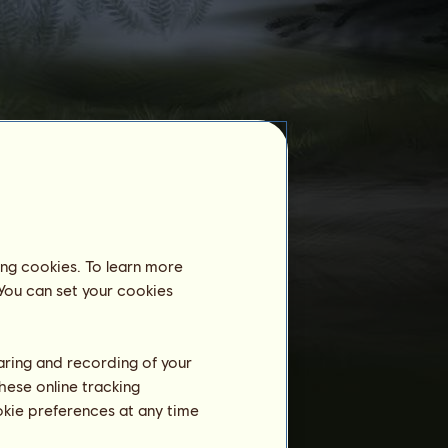
Ośrodek jeździecki
Terre Magique
nie jest jeszcze
zarejestrowana w ośrodku jeździeckim.
ing cookies. To learn more
Trening
 You can set your cookies
Wytrzymałość
Prędkość
haring and recording of your
Ujeżdżenie
hese online tracking
Galop
ookie preferences at any time
Kłus