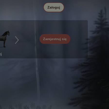
Zaloguj
Zarejestruj się
j