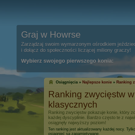
Graj w Howrse
Zarządzaj swoim wymarzonym ośrodkiem jeździe
i dołącz do społeczności liczącej miliony graczy!
Wybierz swojego pierwszego konia:
Osiągnięcia »
Najlepsze konie
»
Ranking 
Ranking zwycięstw 
klasycznych
Ranking zwycięstw pokazuje konie, który zd
każdej dyscyplinie. Bardzo często te z naj
osiągnęły najwyższy poziom!
Ten ranking jest aktualizowany każdej nocy. Tylk
osiągnięć są zapamiętywane.