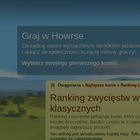
Graj w Howrse
Zarządzaj swoim wymarzonym ośrodkiem jeździe
i dołącz do społeczności liczącej miliony graczy!
Wybierz swojego pierwszego konia:
Osiągnięcia »
Najlepsze konie
»
Ranking 
Ranking zwycięstw 
klasycznych
Ranking zwycięstw pokazuje konie, który zd
każdej dyscyplinie. Bardzo często te z naj
osiągnęły najwyższy poziom!
Ten ranking jest aktualizowany każdej nocy. Tylk
osiągnięć są zapamiętywane.