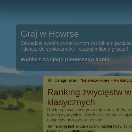
Graj w Howrse
Zarządzaj swoim wymarzonym ośrodkiem jeździe
i dołącz do społeczności liczącej miliony graczy!
Wybierz swojego pierwszego konia:
Osiągnięcia »
Najlepsze konie
»
Ranking 
Ranking zwycięstw 
klasycznych
Ranking zwycięstw pokazuje konie, który zd
każdej dyscyplinie. Bardzo często te z naj
osiągnęły najwyższy poziom!
Ten ranking jest aktualizowany każdej nocy. Tylk
osiągnięć są zapamiętywane.