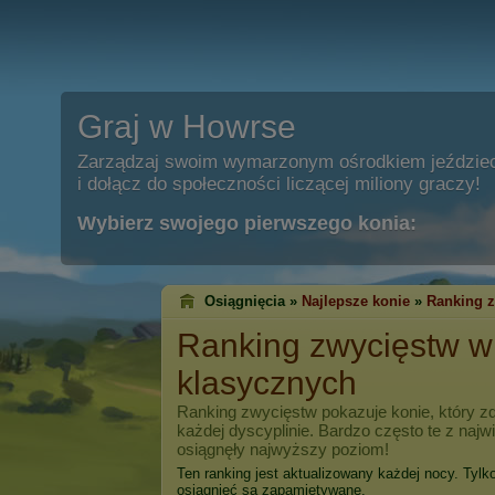
Graj w Howrse
Zarządzaj swoim wymarzonym ośrodkiem jeździe
i dołącz do społeczności liczącej miliony graczy!
Wybierz swojego pierwszego konia:
Osiągnięcia »
Najlepsze konie
»
Ranking 
Ranking zwycięstw 
klasycznych
Ranking zwycięstw pokazuje konie, który zd
każdej dyscyplinie. Bardzo często te z naj
osiągnęły najwyższy poziom!
Ten ranking jest aktualizowany każdej nocy. Tylk
osiągnięć są zapamiętywane.