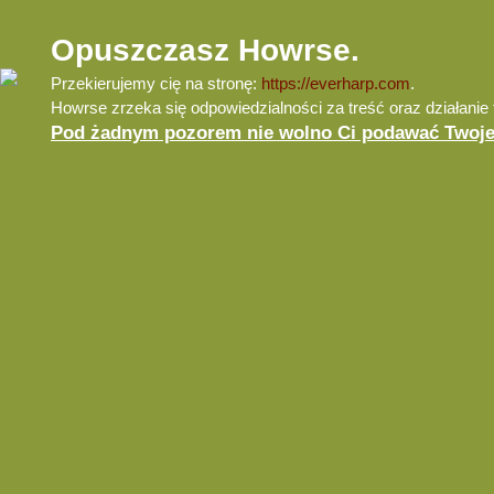
Opuszczasz Howrse.
Przekierujemy cię na stronę:
https://everharp.com
.
Howrse zrzeka się odpowiedzialności za treść oraz działanie t
Pod żadnym pozorem nie wolno Ci podawać Twojeg