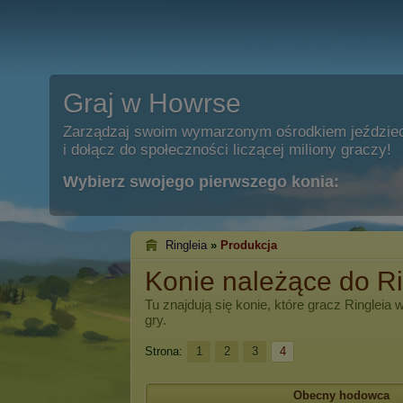
Graj w Howrse
Zarządzaj swoim wymarzonym ośrodkiem jeździe
i dołącz do społeczności liczącej miliony graczy!
Wybierz swojego pierwszego konia:
Ringleia
»
Produkcja
Konie należące do Ri
Tu znajdują się konie, które gracz
Ringleia
w
gry.
Strona:
1
2
3
4
Obecny hodowca