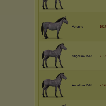
Veronne
1917
Angelikax1518
k 19
Angelikax1518
k 19