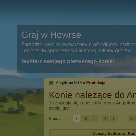
Graj w Howrse
Zarządzaj swoim wymarzonym ośrodkiem jeździe
i dołącz do społeczności liczącej miliony graczy!
Wybierz swojego pierwszego konia:
Angelikax1518
»
Produkcja
Konie należące do A
Tu znajdują się konie, które gracz
Angelika
swojej gry.
Strona:
1
2
3
4
5
...
29
Obecny hodowca
Koń