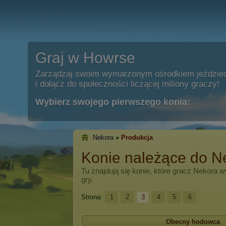
Graj w Howrse
Zarządzaj swoim wymarzonym ośrodkiem jeździe
i dołącz do społeczności liczącej miliony graczy!
Wybierz swojego pierwszego konia:
Nеkоrа
»
Produkcja
Konie należące do N
Tu znajdują się konie, które gracz
Nеkоrа
wy
gry.
Strona:
1
2
3
4
5
6
Obecny hodowca