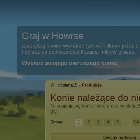
Graj w Howrse
Zarządzaj swoim wymarzonym ośrodkiem jeździe
i dołącz do społeczności liczącej miliony graczy!
Wybierz swojego pierwszego konia:
nicoletta15
»
Produkcja
Konie należące do ni
Tu znajdują się konie, które gracz
nicoletta1
gry.
Strona:
1
2
3
4
5
...
114
Obecny hodowca