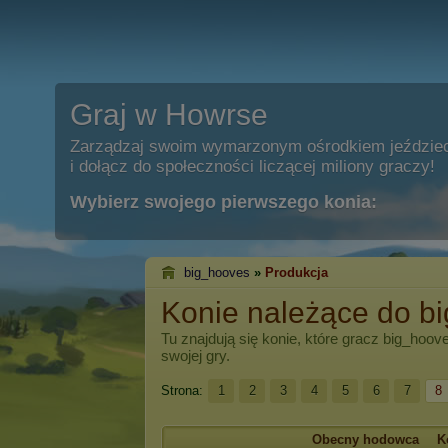
Graj w Howrse
Zarządzaj swoim wymarzonym ośrodkiem jeździe
i dołącz do społeczności liczącej miliony graczy!
Wybierz swojego pierwszego konia:
big_hooves
»
Produkcja
Konie należące do b
Tu znajdują się konie, które gracz
big_hoov
swojej gry.
Strona:
1
2
3
4
5
6
7
8
Obecny hodowca
K