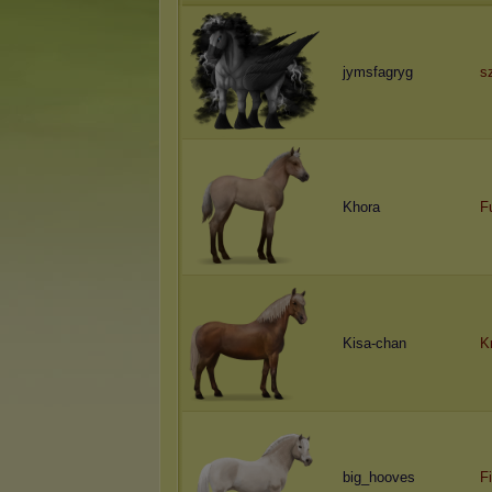
jymsfagryg
s
Khora
F
Kisa-chan
K
big_hooves
F