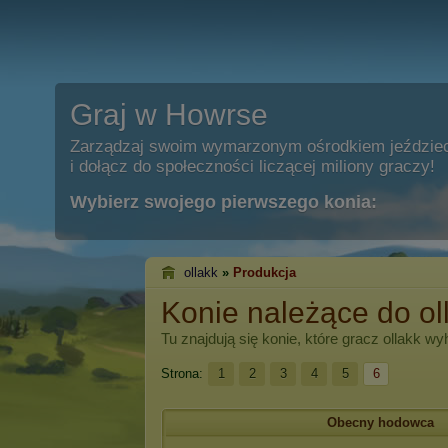
Graj w Howrse
Zarządzaj swoim wymarzonym ośrodkiem jeździe
i dołącz do społeczności liczącej miliony graczy!
Wybierz swojego pierwszego konia:
ollakk
»
Produkcja
Konie należące do ol
Tu znajdują się konie, które gracz
ollakk
wyh
Strona:
1
2
3
4
5
6
Obecny hodowca