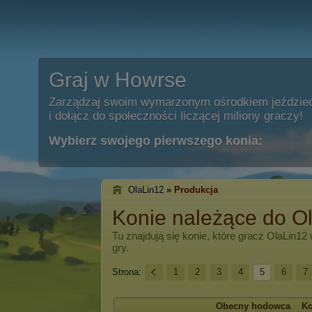
Graj w Howrse
Zarządzaj swoim wymarzonym ośrodkiem jeździe
i dołącz do społeczności liczącej miliony graczy!
Wybierz swojego pierwszego konia:
OlaLin12
»
Produkcja
Konie należące do O
Tu znajdują się konie, które gracz
OlaLin12
gry.
Strona:
1
2
3
4
5
6
7
Obecny hodowca
K