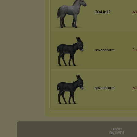
OlaLin12
Ma
ravenstorm
Jur
ravenstorm
Ma