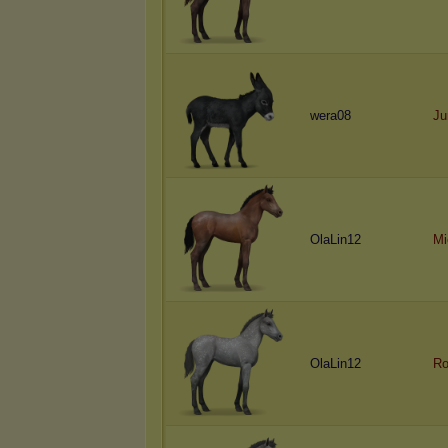
wera08
Ju
OlaLin12
Mi
OlaLin12
Ro