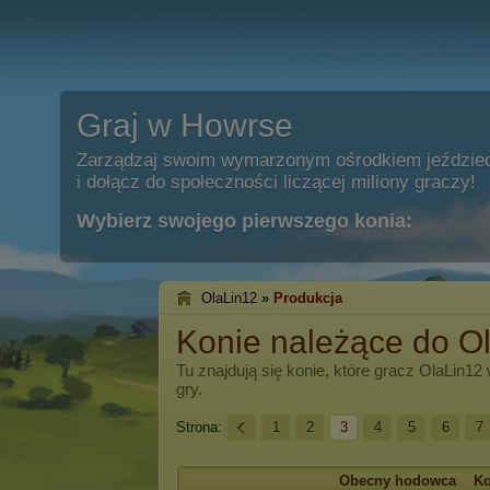
Graj w Howrse
Zarządzaj swoim wymarzonym ośrodkiem jeździe
i dołącz do społeczności liczącej miliony graczy!
Wybierz swojego pierwszego konia:
OlaLin12
»
Produkcja
Konie należące do O
Tu znajdują się konie, które gracz
OlaLin12
gry.
Strona:
1
2
3
4
5
6
7
Obecny hodowca
K