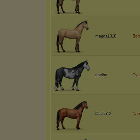
magda1310
Bon
shelby
Cyt
OlaLin12
Neo