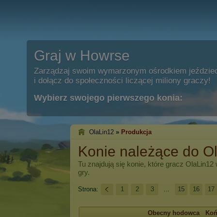
Graj w Howrse
Zarządzaj swoim wymarzonym ośrodkiem jeździe
i dołącz do społeczności liczącej miliony graczy!
Wybierz swojego pierwszego konia:
OlaLin12
»
Produkcja
Konie należące do O
Tu znajdują się konie, które gracz
OlaLin12
gry.
Strona:
1
2
3
...
15
16
17
Obecny hodowca
Ko