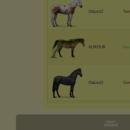
OlaLin12
Tam
ALIKOLIK
D
a
n
OlaLin12
Gior