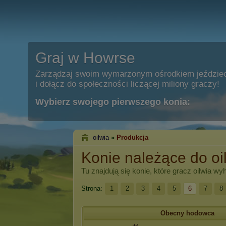
Graj w Howrse
Zarządzaj swoim wymarzonym ośrodkiem jeździe
i dołącz do społeczności liczącej miliony graczy!
Wybierz swojego pierwszego konia:
oilwia
»
Produkcja
Konie należące do oi
Tu znajdują się konie, które gracz
oilwia
wyho
Strona:
1
2
3
4
5
6
7
8
Obecny hodowca