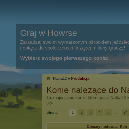
Graj w Howrse
Zarządzaj swoim wymarzonym ośrodkiem jeździe
i dołącz do społeczności liczącej miliony graczy!
Wybierz swojego pierwszego konia:
Natka12
»
Produkcja
Konie należące do N
Tu znajdują się konie, które gracz
Natka12
w
gry.
Strona:
1
2
3
4
5
...
24
Obecny hodowca
Koń