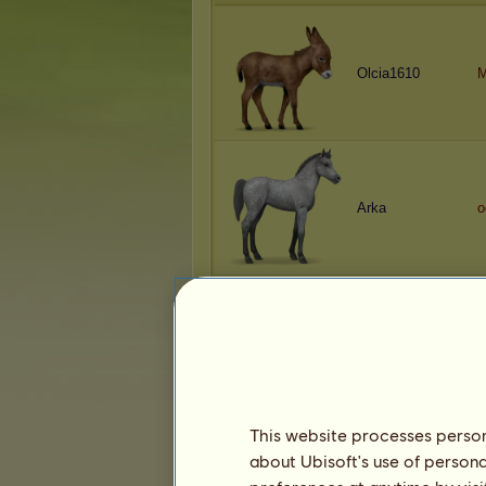
Olcia1610
M
Arka
o
Hattusili
K
This website processes persona
about Ubisoft's use of persona
Leariztlareg
A