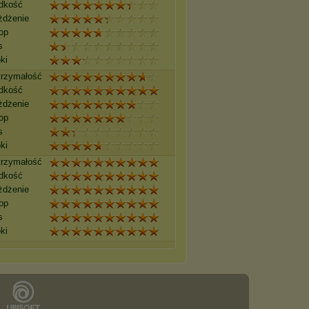
dkość
żdżenie
op
s
ki
rzymałość
dkość
żdżenie
op
s
ki
rzymałość
dkość
żdżenie
op
s
ki