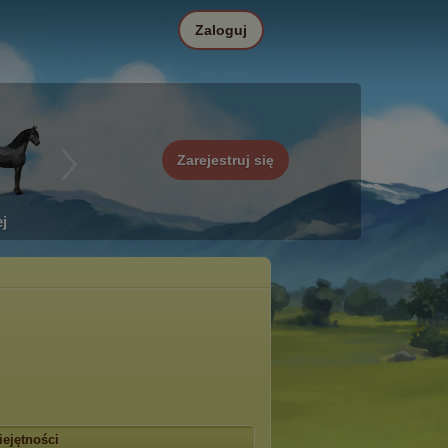
Zaloguj
Zarejestruj się
j
ejętności