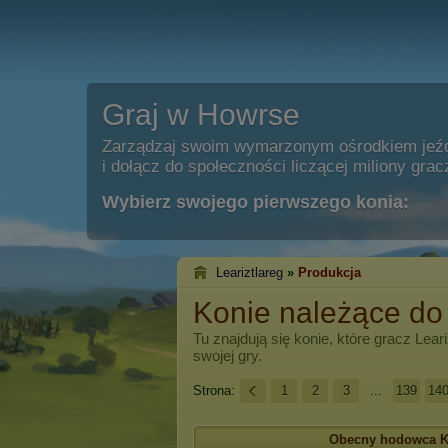
Graj w Howrse
Zarządzaj swoim wymarzonym ośrodkiem jeź
i dołącz do społeczności liczącej miliony grac
Wybierz swojego pierwszego konia:
Leariztlareg
»
Produkcja
Konie należące do 
Tu znajdują się konie, które gracz
Leari
swojej gry.
Strona:
1
2
3
...
139
14
Obecny hodowca