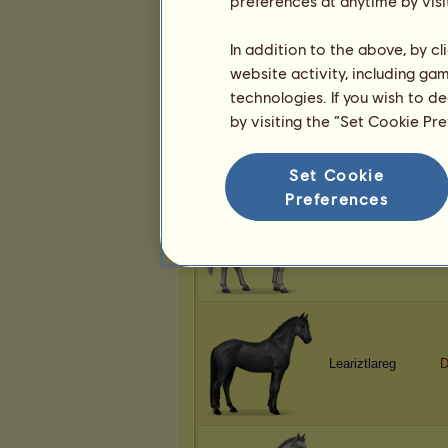
preferences at anytime by visi
In addition to the above, by c
website activity, including ga
technologies. If you wish to d
Leariztlareg
K
by visiting the “Set Cookie Pr
Set Cookie
Preferences
afra
k
Leariztlareg
D