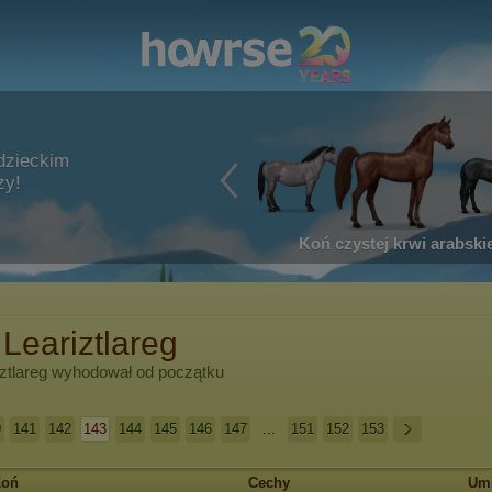
dzieckim
zy!
Koń czystej krwi arabskie
Leariztlareg
ztlareg
wyhodował od początku
0
141
142
143
144
145
146
147
...
151
152
153
Koń
Cechy
Umi