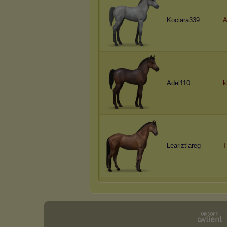
Kociara339
A
Adel110
k
Leariztlareg
T