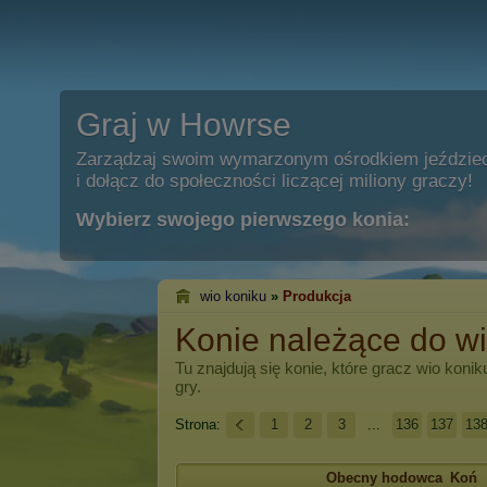
Graj w Howrse
Zarządzaj swoim wymarzonym ośrodkiem jeździe
i dołącz do społeczności liczącej miliony graczy!
Wybierz swojego pierwszego konia:
wio koniku
»
Produkcja
Konie należące do wi
Tu znajdują się konie, które gracz
wio konik
gry.
Strona:
1
2
3
...
136
137
13
Obecny hodowca
Koń