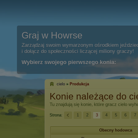
Graj w Howrse
Zarządzaj swoim wymarzonym ośrodkiem jeździe
i dołącz do społeczności liczącej miliony graczy!
Wybierz swojego pierwszego konia:
cielo
»
Produkcja
Konie należące do ci
Tu znajdują się konie, które gracz
cielo
wyho
Strona:
1
2
3
4
5
6
7
Obecny hodowca