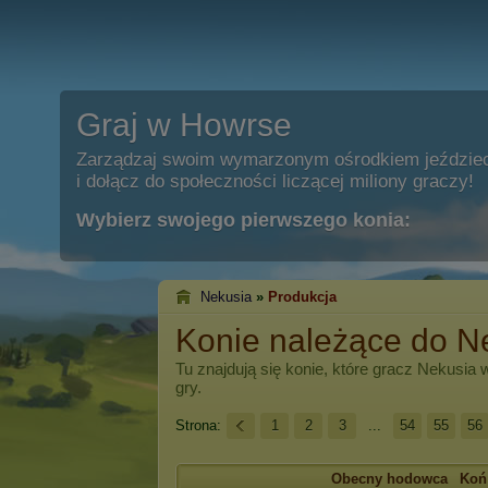
Graj w Howrse
Zarządzaj swoim wymarzonym ośrodkiem jeździe
i dołącz do społeczności liczącej miliony graczy!
Wybierz swojego pierwszego konia:
Nekusia
»
Produkcja
Konie należące do N
Tu znajdują się konie, które gracz
Nekusia
w
gry.
Strona:
1
2
3
...
54
55
56
Obecny hodowca
Koń