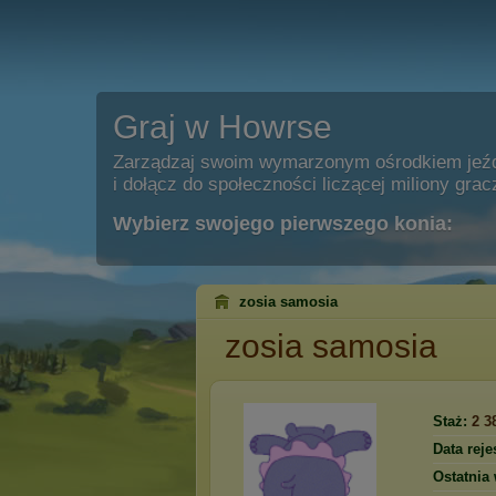
Graj w Howrse
Zarządzaj swoim wymarzonym ośrodkiem jeź
i dołącz do społeczności liczącej miliony grac
Wybierz swojego pierwszego konia:
zosia samosia
zosia samosia
Staż:
2 3
Data rejes
Ostatnia 