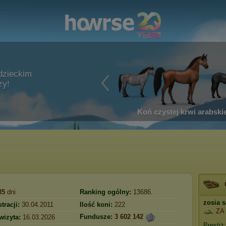
dzieckim
zy!
Koń czystej krwi arabskie
85
dni
Ranking ogólny:
13686.
zosia 
tracji:
30.04.2011
Ilość koni:
222
ZA
Fundusze:
3 602 142
wizyta:
16.03.2026
Prestiż