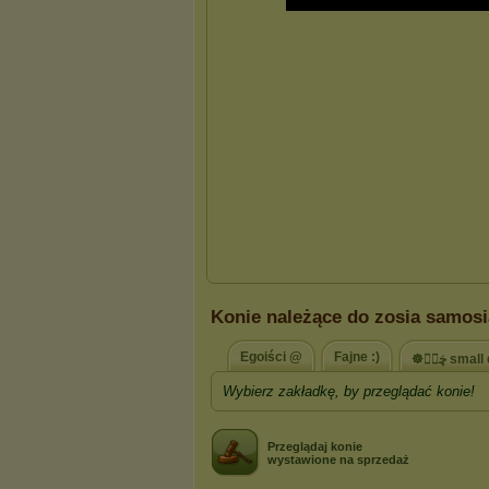
Konie należące do zosia samosi
Egoiści @
Fajne :)
☸ڿڰۣ sma
Wybierz zakładkę, by przeglądać konie!
Przeglądaj konie
wystawione na sprzedaż