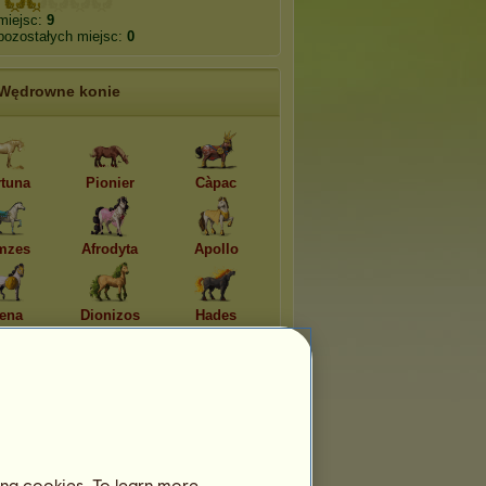
miejsc:
9
pozostałych miejsc:
0
Wędrowne konie
rtuna
Pionier
Càpac
mzes
Afrodyta
Apollo
ena
Dionizos
Hades
ing cookies. To learn more