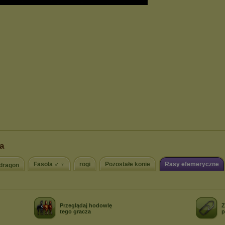
a
Fasola ♂ ♀
rogi
Pozostałe konie
Rasy efemeryczne
ll dragon
Przeglądaj hodowlę
Z
tego gracza
p