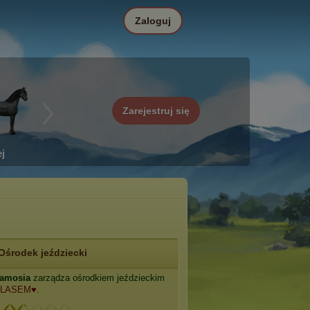
Zaloguj
Zarejestruj się
j
Ośrodek jeździecki
samosia
zarządza ośrodkiem jeździeckim
 LASEM♥
.
: