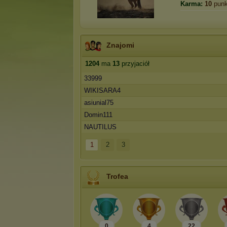
Karma:
10
punk
Znajomi
1204
ma
13
przyjaciół
33999
WIKISARA4
asiunial75
Domin111
NAUTILUS
1
2
3
Trofea
0
4
22