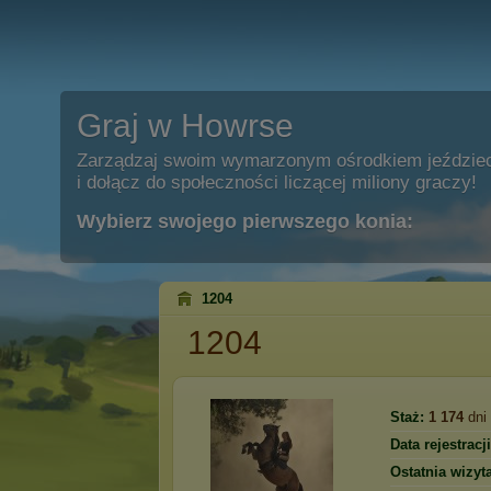
Graj w Howrse
Zarządzaj swoim wymarzonym ośrodkiem jeździe
i dołącz do społeczności liczącej miliony graczy!
Wybierz swojego pierwszego konia:
1204
1204
Staż:
1 174
dni
Data rejestracji
Ostatnia wizyta