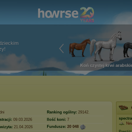
dzieckim
zy!
Koń czystej krwi arabskie
dni
Ranking ogólny:
29142.
spectr
stracji:
09.03.2026
Ilość koni:
7
Ne
Fundusze:
20 048
 wizyta:
21.04.2026
Prestiż