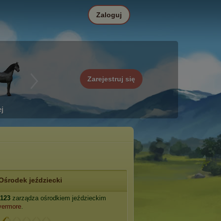
Zaloguj
Zarejestruj się
j
Ośrodek jeździecki
a123
zarządza ośrodkiem jeździeckim
vermore
.
: