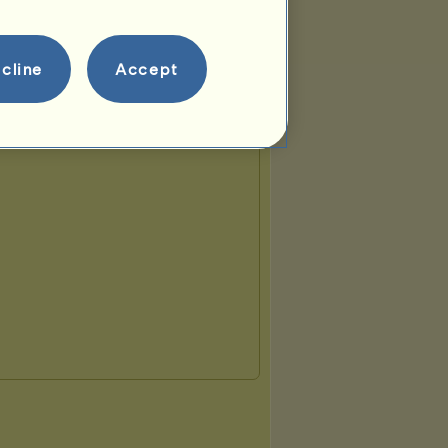
cline
Accept