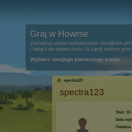
Graj w Howrse
Zarządzaj swoim wymarzonym ośrodkiem jeź
i dołącz do społeczności liczącej miliony grac
Wybierz swojego pierwszego konia:
spectra123
spectra123
Staż:
18
Data reje
Ostatnia