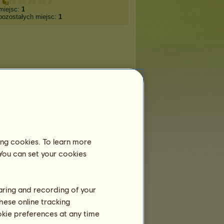
miejsc:
1
pozostałych miejsc:
1
ing cookies. To learn more
 You can set your cookies
haring and recording of your
hese online tracking
ookie preferences at any time