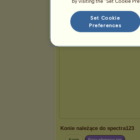
by visiting the “Set Cookie Pr
Prezentacja
Set Cookie
Preferences
Konie należące do spectra123
Konie
Rasy efemeryczne