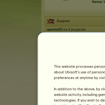
Karma:
1
Znajomi
spectra123
ma
1
przyjaciela
Salix Custodia
This website processes persona
about Ubisoft's use of persona
Trofea
preferences at anytime by visi
In addition to the above, by c
website activity, including ga
0
0
0
technologies. If you wish to d