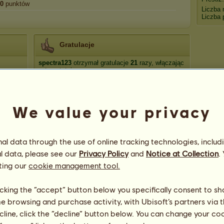
0
punktów
Liczba 
Liczba 
Gratulacje
spectra123
otrzymał gratulacje
21
razy, włączając
w to ostatnio:
Janek
40 dni temu
Ubi53
43 dni temu
We value your privacy
Salix Custodia
57 dni temu
hazy_gays
92 dni temu
Nevarise
121 dni temu
l data through the use of online tracking technologies, includ
l data, please see our
Privacy Policy
and
Notice at Collection
.
ting our
cookie management tool.
licking the “accept” button below you specifically consent to s
me browsing and purchase activity, with Ubisoft’s partners via t
11
ecline, click the “decline” button below. You can change your c