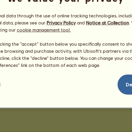
0
punktów
Liczba 
Liczba 
l data through the use of online tracking technologies, includ
l data, please see our
Privacy Policy
and
Notice at Collection
.
Gratulacje
ting our
cookie management tool.
Justoni98
otrzymał gratulacje
1
razy, włączając w
to ostatnio:
licking the “accept” button below you specifically consent to s
agasmom
387 dni temu
me browsing and purchase activity, with Ubisoft’s partners via t
ecline, click the “decline” button below. You can change your c
eferences” link on the bottom of each web page.
De
20