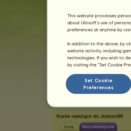
Karma:
1
This website processes persona
about Ubisoft's use of persona
Znajomi
preferences at anytime by visi
Gracz
Justoni98
nie ma jeszcze
In addition to the above, by c
przyjaciół
website activity, including ga
technologies. If you wish to d
by visiting the “Set Cookie Pr
Trofea
Set Cookie
Preferences
0
0
0
Konie należące do Justoni98
Konie
Rasy efemeryczne