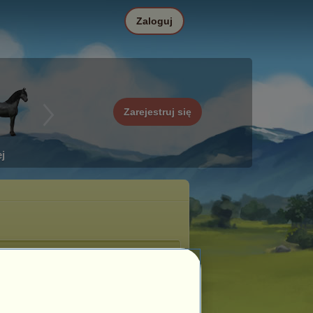
Zaloguj
Zarejestruj się
j
Ośrodek jeździecki
i98
zarządza ośrodkiem jeździeckim
aniale Bernardo
.
: