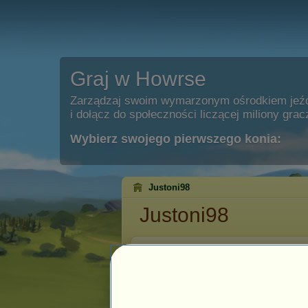
Graj w Howrse
Zarządzaj swoim wymarzonym ośrodkiem jeź
i dołącz do społeczności liczącej miliony grac
Wybierz swojego pierwszego konia:
Justoni98
Justoni98
Staż:
53
Data reje
Ostatnia