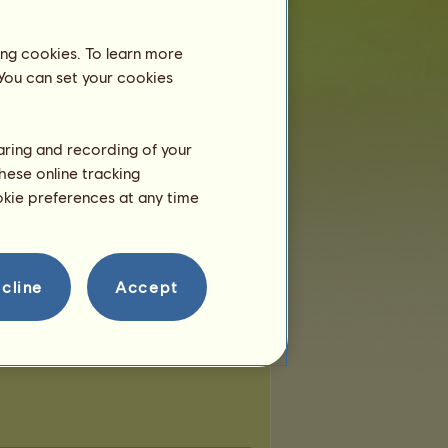
miejsc:
1
pozostałych miejsc:
1
ing cookies. To learn more
 You can set your cookies
haring and recording of your
hese online tracking
ookie preferences at any time
cline
Accept