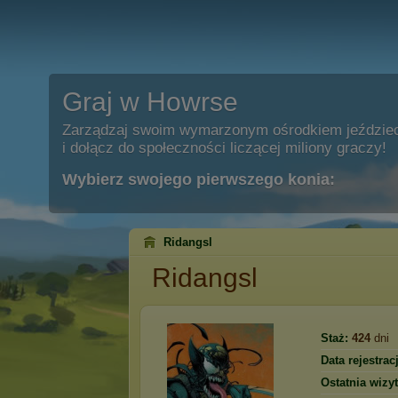
Graj w Howrse
Zarządzaj swoim wymarzonym ośrodkiem jeździe
i dołącz do społeczności liczącej miliony graczy!
Wybierz swojego pierwszego konia:
Ridangsl
Ridangsl
Staż:
424
dni
Data rejestracj
Ostatnia wizyt