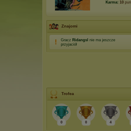
Karma:
10
pun
Znajomi
Gracz
Ridangsl
nie ma jeszcze
przyjaciół
Trofea
0
0
4