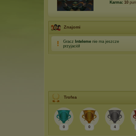
Karma:
10
pun
Znajomi
Gracz
Inteleme
nie ma jeszcze
przyjaciół
Trofea
0
0
4