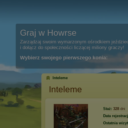
Graj w Howrse
Zarządzaj swoim wymarzonym ośrodkiem jeździe
i dołącz do społeczności liczącej miliony graczy!
Wybierz swojego pierwszego konia:
Inteleme
Inteleme
Staż:
328
dni
Data rejestracj
Ostatnia wizyt