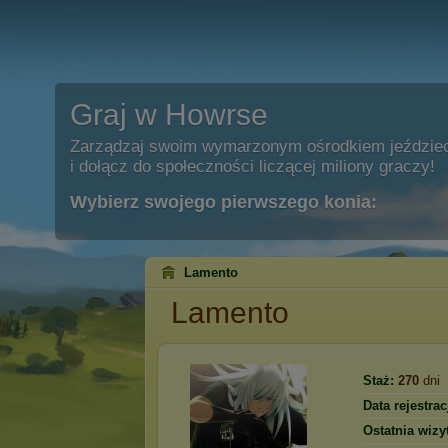
Graj w Howrse
Zarządzaj swoim wymarzonym ośrodkiem jeździe
i dołącz do społeczności liczącej miliony graczy!
Wybierz swojego pierwszego konia:
Lamento
Lamento
Staż:
270
dni
Data rejestracj
Ostatnia wizy