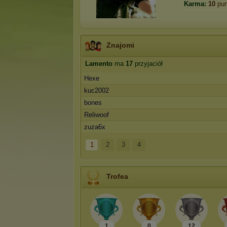
Karma:
10
pun
Znajomi
Lamento
ma
17
przyjaciół
Hexe
kuc2002
bones
Reliwoof
zuza6x
1
2
3
4
Trofea
1
0
12