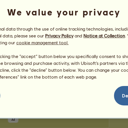
0
punktów
Liczba 
We value your privacy
Liczba 
Gratulacje
l data through the use of online tracking technologies, includ
l data, please see our
Privacy Policy
and
Notice at Collection
.
wuziaz
otrzymał gratulacje
12
razy, włączając w
aciół
to ostatnio:
ting our
cookie management tool.
asia21383
499 dni temu
Grayblack
506 dni temu
licking the “accept” button below you specifically consent to s
Nicassia
508 dni temu
me browsing and purchase activity, with Ubisoft’s partners via t
miedzianek
514 dni temu
ecline, click the “decline” button below. You can change your c
Chałkoń
515 dni temu
eferences” link on the bottom of each web page.
De
32