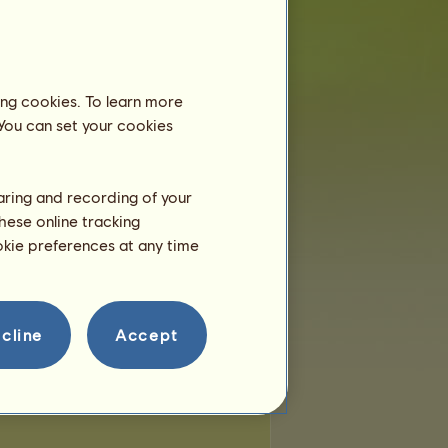
miejsc:
3
pozostałych miejsc:
0
ing cookies. To learn more
 You can set your cookies
haring and recording of your
hese online tracking
ookie preferences at any time
cline
Accept