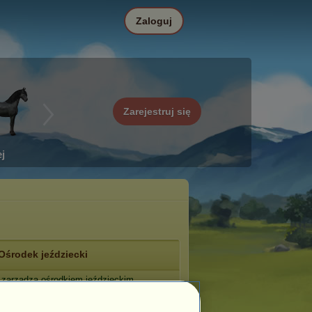
Zaloguj
Zarejestruj się
j
Ośrodek jeździecki
zarządza ośrodkiem jeździeckim
ᴛᴄᴏᴀꜱᴛ
.
: