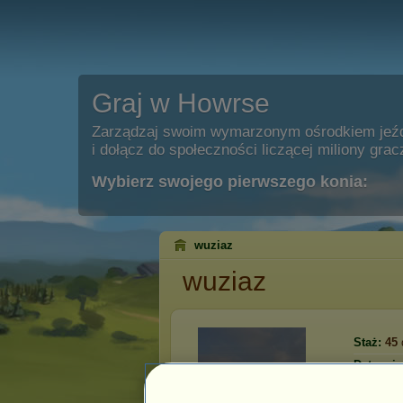
Graj w Howrse
Zarządzaj swoim wymarzonym ośrodkiem jeź
i dołącz do społeczności liczącej miliony grac
Wybierz swojego pierwszego konia:
wuziaz
wuziaz
Staż:
45
Data reje
Ostatnia