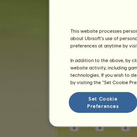
Karma:
1
Znajomi
This website processes persona
about Ubisoft's use of persona
Gracz
wuziaz
nie ma jeszcze przyj
preferences at anytime by visi
In addition to the above, by c
website activity, including ga
technologies. If you wish to d
by visiting the “Set Cookie Pr
Trofea
Set Cookie
Preferences
0
0
0