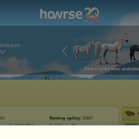
dzieckim
zy!
Koń czystej krwi arabskie
dni
Ranking ogólny:
16667.
wuziaz
stracji:
10.09.2024
Ilość koni:
43
ᴡᴇꜱ
Fundusze:
96 371
 wizyta:
15.04.2025
Prestiż