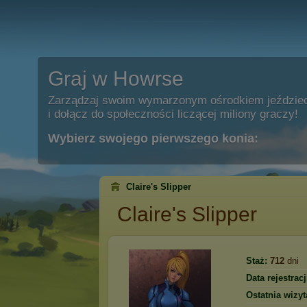
Graj w Howrse
Zarządzaj swoim wymarzonym ośrodkiem jeździe
i dołącz do społeczności liczącej miliony graczy!
Wybierz swojego pierwszego konia:
Clаirе's Slippеr
Clаirе's Slippеr
Staż:
712
dni
Data rejestracj
Ostatnia wizyt