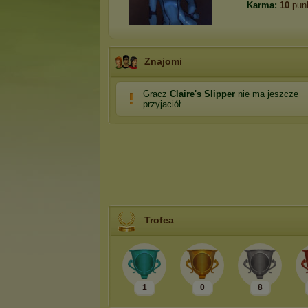
Karma:
10
pun
Znajomi
Gracz
Clаirе's Slippеr
nie ma jeszcze
przyjaciół
Trofea
1
0
8