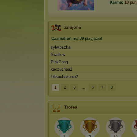
Karma:
10
pun
Znajomi
Czamalion
ma
39
przyjaciół
sylwioszka
Swallow
PinkPong
kaczuchaa2
Lilikochakonie2
1
2
3
...
6
7
8
Trofea