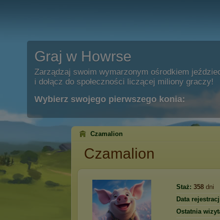
Graj w Howrse
Zarządzaj swoim wymarzonym ośrodkiem jeździe
i dołącz do społeczności liczącej miliony graczy!
Wybierz swojego pierwszego konia:
Czamalion
Czamalion
Staż:
358
dni
Data rejestracj
Ostatnia wizyt