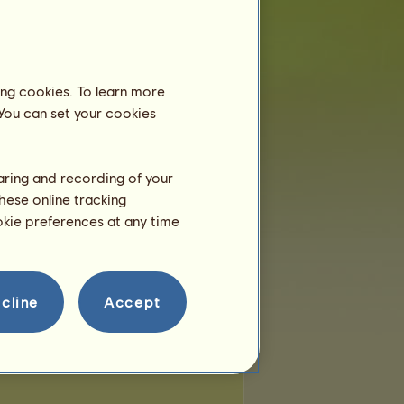
miejsc:
10
pozostałych miejsc:
10
Wędrowne konie
ing cookies. To learn more
 You can set your cookies
ygent
Hermes
Dzicz
haring and recording of your
hese online tracking
Tyfon
ookie preferences at any time
cline
Accept