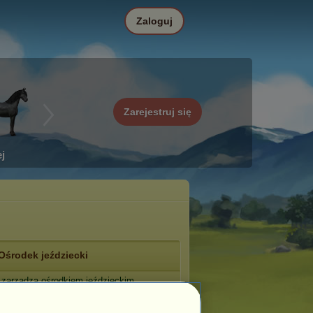
Zaloguj
Zarejestruj się
j
Ośrodek jeździecki
zarządza ośrodkiem jeździeckim
erskie Lilie
.
: