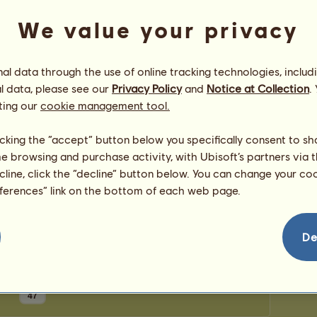
0
punktów
Liczba 
We value your privacy
Liczba 
Gratulacje
l data through the use of online tracking technologies, includ
l data, please see our
Privacy Policy
and
Notice at Collection
.
Iorveth
otrzymał gratulacje
26
razy, włączając w
to ostatnio:
ting our
cookie management tool.
bel1
593 dni temu
Dyr
fiziek
847 dni temu
licking the “accept” button below you specifically consent to s
Emerytowany hodowca
852 dni temu
me browsing and purchase activity, with Ubisoft’s partners via t
liria228
854 dni temu
ecline, click the “decline” button below. You can change your c
Rubin
854 dni temu
eferences” link on the bottom of each web page.
De
47