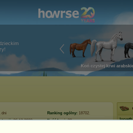
dzieckim
zy!
Koń czystej krwi arabskie
1
dni
Ranking ogólny:
18702.
Iorveth
stracji:
26.12.2023
Ilość koni:
30
Tem
Fundusze:
489 374
 wizyta:
13.05.2025
Prestiż