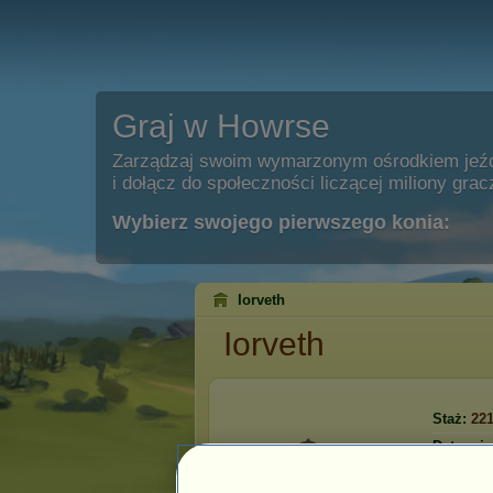
Graj w Howrse
Zarządzaj swoim wymarzonym ośrodkiem jeź
i dołącz do społeczności liczącej miliony grac
Wybierz swojego pierwszego konia:
Iorveth
Iorveth
Staż:
22
Data reje
Ostatnia