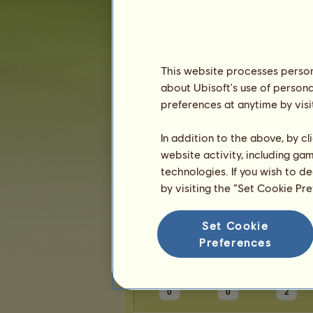
Karma:
1
Znajomi
This website processes persona
about Ubisoft's use of persona
Iorveth
ma
2
przyjaciół
preferences at anytime by visi
Cinnamon
oliwciakowa
In addition to the above, by c
website activity, including ga
technologies. If you wish to d
by visiting the “Set Cookie Pr
Trofea
Set Cookie
Preferences
0
0
2