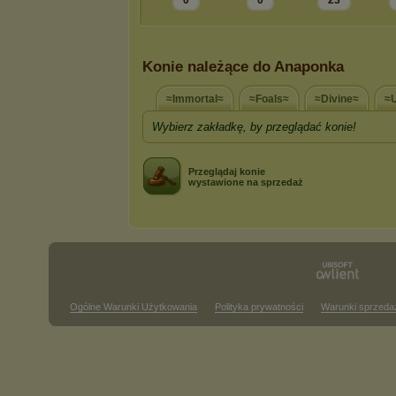
0
0
23
Konie należące do Anaponka
≈Immortal≈
≈Foals≈
≈Divine≈
≈
Wybierz zakładkę, by przeglądać konie!
Przeglądaj konie
wystawione na sprzedaż
Ogólne Warunki Użytkowania
Polityka prywatności
Warunki sprzeda