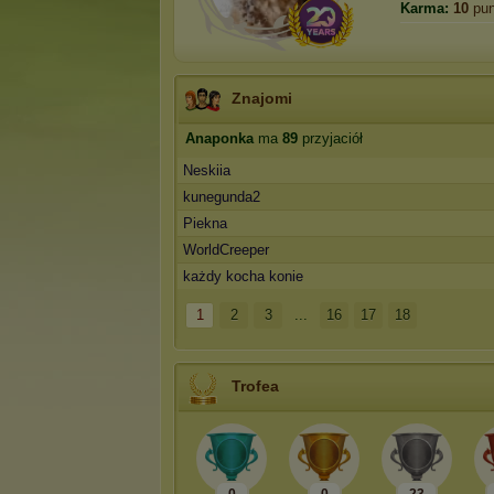
Karma:
10
pun
Znajomi
Anaponka
ma
89
przyjaciół
Neskiia
kunegunda2
Piekna
WorldCreeper
każdy kocha konie
1
2
3
...
16
17
18
Trofea