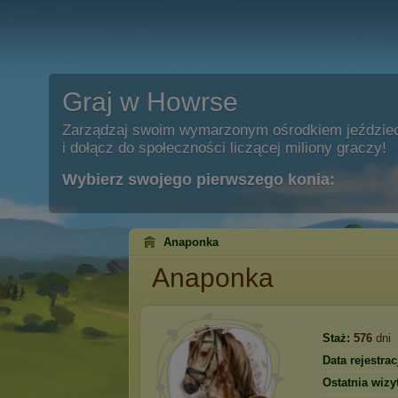
Graj w Howrse
Zarządzaj swoim wymarzonym ośrodkiem jeździe
i dołącz do społeczności liczącej miliony graczy!
Wybierz swojego pierwszego konia:
Anaponka
Anaponka
Staż:
576
dni
Data rejestracj
Ostatnia wizy