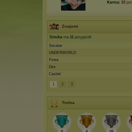
Karma:
10
pun
Znajomi
Simika
ma
11
przyjaciół
Sevatar
UNDERWORLD
Finea
Dex
Castiel
1
2
3
Trofea
0
4
26