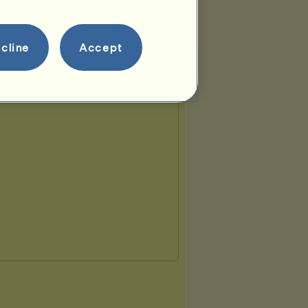
cline
Accept