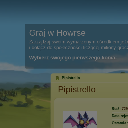
Graj w Howrse
Zarządzaj swoim wymarzonym ośrodkiem jeź
i dołącz do społeczności liczącej miliony grac
Wybierz swojego pierwszego konia:
Pipistrello
Pipistrello
Staż:
729
Data rejes
Ostatnia 