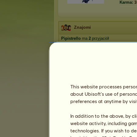
Karma:
1
Znajomi
Pipistrello
ma
2
przyjaciół
Peryskop
ijalija
This website processes persona
about Ubisoft's use of persona
Trofea
preferences at anytime by visi
In addition to the above, by c
website activity, including ga
0
0
9
technologies. If you wish to d