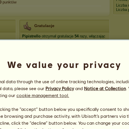
0
punktów
Liczba 
Liczba 
Gratulacje
Pipistrello
otrzymał gratulacje
54
razy, włączając
w to ostatnio:
B13
99 dni temu
vofisatch
159 dni temu
We value your privacy
mielonka
240 dni temu
Shayen
593 dni temu
DAKSZA
605 dni temu
l data through the use of online tracking technologies, includ
l data, please see our
Privacy Policy
and
Notice at Collection
.
ting our
cookie management tool.
licking the “accept” button below you specifically consent to s
me browsing and purchase activity, with Ubisoft’s partners via t
76
ecline, click the “decline” button below. You can change your c