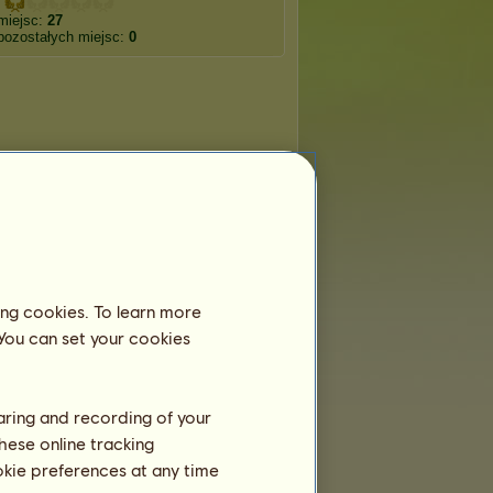
miejsc:
27
pozostałych miejsc:
0
ing cookies. To learn more
 You can set your cookies
haring and recording of your
hese online tracking
ookie preferences at any time