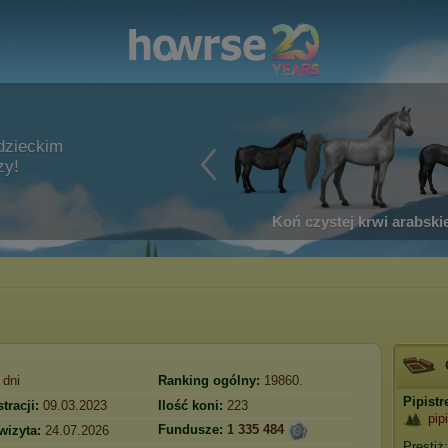
dzieckim
zy!
Koń czystej krwi arabskie
dni
Ranking ogólny:
19860.
Pipistr
tracji:
09.03.2023
Ilość koni:
223
pipi
Fundusze:
1 335 484
wizyta:
24.07.2026
Prestiż