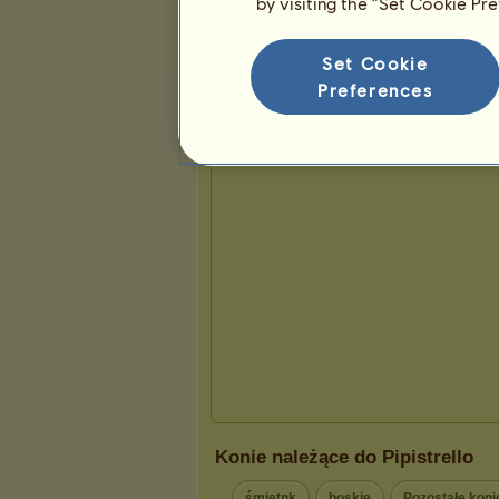
by visiting the “Set Cookie Pr
Prezentacja
Set Cookie
Preferences
Konie należące do Pipistrello
śmietnk
boskie
Pozostałe koni