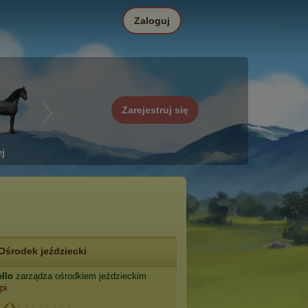
Zaloguj
Zarejestruj się
j
Ośrodek jeździecki
ello
zarządza ośrodkiem jeździeckim
pi
.
: