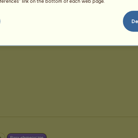
eferences” link on the bottom of each web page.
De
e
Rasy efemeryczne