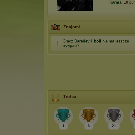
Karma:
10
pun
Znajomi
Gracz
Daredevil_boii
nie ma jeszcze
przyjaciół
Trofea
1
6
21