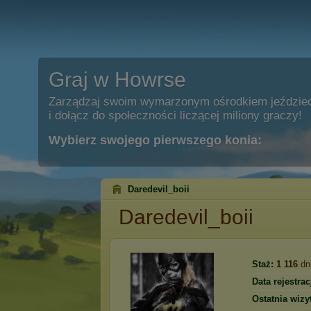
Graj w Howrse
Zarządzaj swoim wymarzonym ośrodkiem jeździe
i dołącz do społeczności liczącej miliony graczy!
Wybierz swojego pierwszego konia:
Daredevil_boii
Daredevil_boii
Staż:
1 116
dn
Data rejestracj
Ostatnia wizy