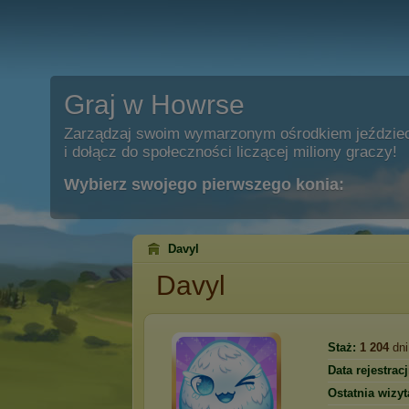
Graj w Howrse
Zarządzaj swoim wymarzonym ośrodkiem jeździe
i dołącz do społeczności liczącej miliony graczy!
Wybierz swojego pierwszego konia:
Davyl
Davyl
Staż:
1 204
dni
Data rejestracj
Ostatnia wizyt