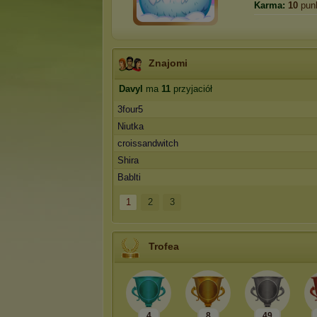
Karma:
10
pun
Znajomi
Davyl
ma
11
przyjaciół
3four5
Niutka
croissandwitch
Shira
Bablti
1
2
3
Trofea
4
8
49